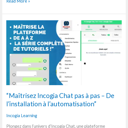
Read More »
“Maîtrisez
Incogia
Chat
pas
à
pas
–
De
l’installation
à
l’automatisation”
“Maîtrisez Incogia Chat pas à pas – De
l’installation à l’automatisation”
Incogia Learning
Plongez dans l’univers d’Incogia Chat, une plateforme