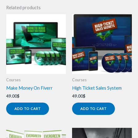
Related products
Courses
Courses
Make Money On Fiverr
High Ticket Sales System
49.00
$
49.00
$
ADD TO CART
ADD TO CART