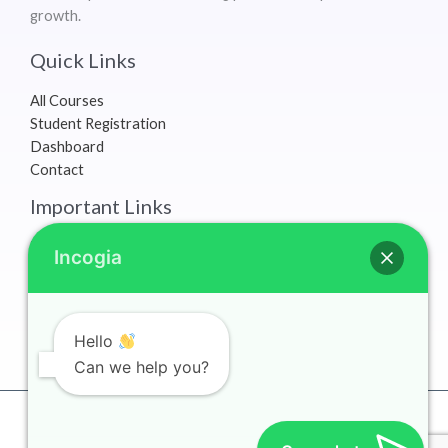
growth.
Quick Links
All Courses
Student Registration
Dashboard
Contact
Important Links
Terms & Conditions
Incogia
Refund Policy
Privacy Policy
Earnings Disclaimer
My Account
Hello
Can we help you?
Copyright © 2026 Incogia Learning